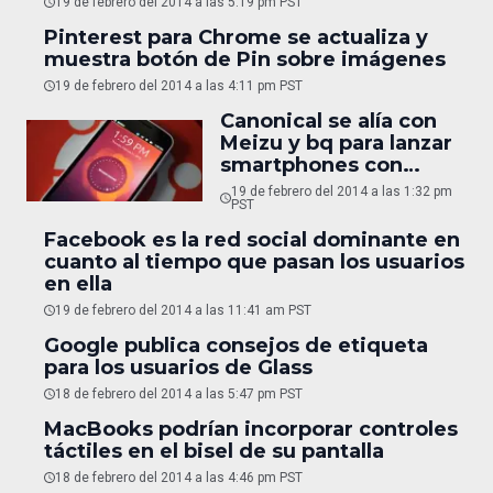
19 de febrero del 2014 a las 5:19 pm PST
Pinterest para Chrome se actualiza y
muestra botón de Pin sobre imágenes
19 de febrero del 2014 a las 4:11 pm PST
Canonical se alía con
Meizu y bq para lanzar
smartphones con
Ubuntu Touch
19 de febrero del 2014 a las 1:32 pm
PST
Facebook es la red social dominante en
cuanto al tiempo que pasan los usuarios
en ella
19 de febrero del 2014 a las 11:41 am PST
Google publica consejos de etiqueta
para los usuarios de Glass
18 de febrero del 2014 a las 5:47 pm PST
MacBooks podrían incorporar controles
táctiles en el bisel de su pantalla
18 de febrero del 2014 a las 4:46 pm PST