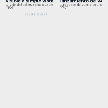
visible a simple vista
lanzamiento de V4
12 de abril del 2026 a las 8:02 am
para finales de abril
10 de abril del 2026 a las 9:47 pm
PDT
PDT