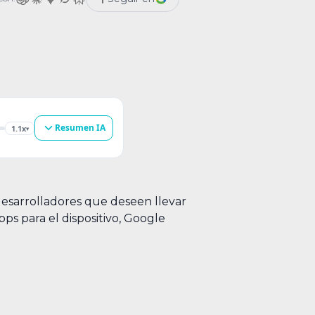
[related_products] Actualmente, la lista […]
Resumen IA
1.1x
▾
desarrolladores que deseen llevar
ps para el dispositivo, Google