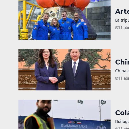
Art
La trip
11 abr
Chi
China a
11 abr
Col
Diálogo
11 abr