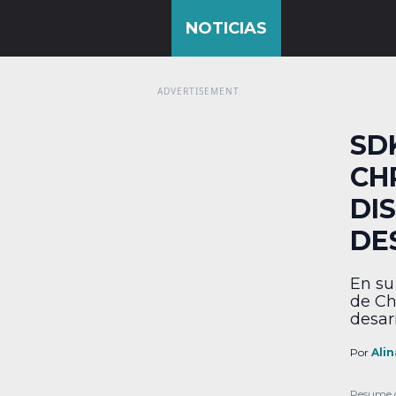
SD
CH
DI
DE
En su
de Ch
desar
exper
estén
Por
Alin
dispo
ejemp
Resume 