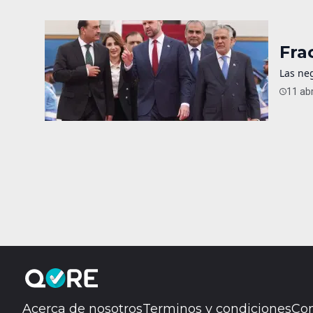
Fra
Las neg
11 abr
Acerca de nosotros
Terminos y condiciones
Con