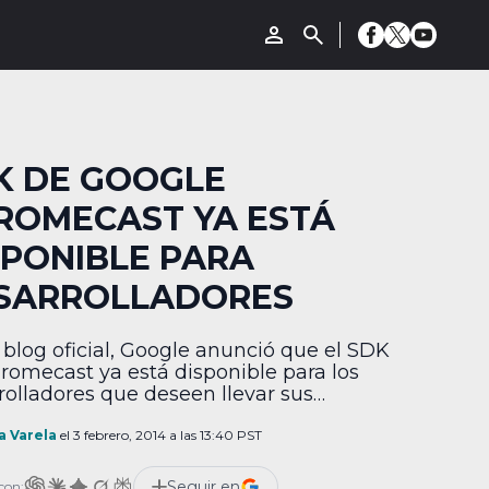
K DE GOOGLE
ROMECAST YA ESTÁ
SPONIBLE PARA
SARROLLADORES
 blog oficial, Google anunció que el SDK
romecast ya está disponible para los
rolladores que deseen llevar sus
iencias Android y web al televisor. Quienes
 interesados en la creación de apps para el
a Varela
el 3 febrero, 2014 a las 13:40 PST
sitivo, Google ofrece una guía con
los para aprender a programar con el
Seguir en
con: