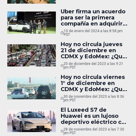
Uber firma un acuerdo
para ser la primera
compañía en adquirir
PV5, el vehículo
10 de enero del 2024 a las 8:58 pm
modular de Kia
PST
Hoy no circula jueves
21 de diciembre en
CDMX y EdoMex: ¿Qué
autos descansarán
20 de diciembre del 2023 a las 9:21
mañana?
pm PST
Hoy no circula viernes
1° de diciembre en
CDMX y EdoMex: ¿Qué
autos descansarán
30 de noviembre del 2023 a las 8:36
mañana?
pm PST
El Luxeed S7 de
Huawei es un lujoso
deportivo eléctrico con
855 km de autonomía
28 de noviembre del 2023 a las 7:30
pm PST