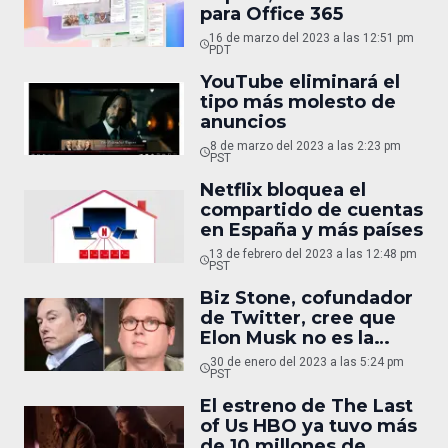
para Office 365
16 de marzo del 2023 a las 12:51 pm
PDT
YouTube eliminará el
tipo más molesto de
anuncios
8 de marzo del 2023 a las 2:23 pm
PST
Netflix bloquea el
compartido de cuentas
en España y más países
13 de febrero del 2023 a las 12:48 pm
PST
Biz Stone, cofundador
de Twitter, cree que
Elon Musk no es la
persona correcta para
30 de enero del 2023 a las 5:24 pm
la red social
PST
El estreno de The Last
of Us HBO ya tuvo más
de 10 millones de