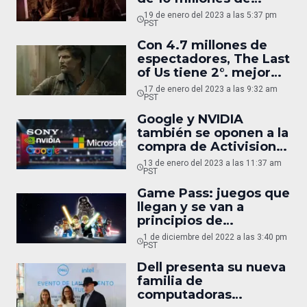
vistas en Estados
19 de enero del 2023 a las 5:37 pm
Unidos
PST
Con 4.7 millones de
espectadores, The Last
of Us tiene 2°. mejor
estreno de HBO en 12
17 de enero del 2023 a las 9:32 am
años
PST
Google y NVIDIA
también se oponen a la
compra de Activision
por parte de Microsoft
13 de enero del 2023 a las 11:37 am
PST
Game Pass: juegos que
llegan y se van a
principios de
diciembre 2022
1 de diciembre del 2022 a las 3:40 pm
PST
Dell presenta su nueva
familia de
computadoras