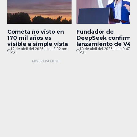
Cometa no visto en
Fundador de
170 mil años es
DeepSeek confirma
visible a simple vista
lanzamiento de V4
12 de abril del 2026 a las 8:02 am
para finales de abril
10 de abril del 2026 a las 9:47 pm
PDT
PDT