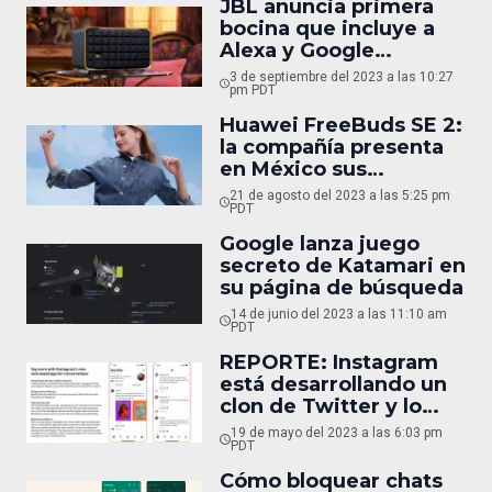
JBL anuncia primera
bocina que incluye a
Alexa y Google
Assistant a la vez
3 de septiembre del 2023 a las 10:27
pm PDT
Huawei FreeBuds SE 2:
la compañía presenta
en México sus
ligerísimos y cómodos
21 de agosto del 2023 a las 5:25 pm
nuevos audífonos
PDT
Google lanza juego
secreto de Katamari en
su página de búsqueda
14 de junio del 2023 a las 11:10 am
PDT
REPORTE: Instagram
está desarrollando un
clon de Twitter y lo
lanzará este verano
19 de mayo del 2023 a las 6:03 pm
PDT
Cómo bloquear chats