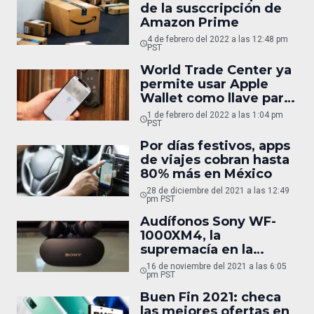
de la susccripción de
Amazon Prime
4 de febrero del 2022 a las 12:48 pm
PST
World Trade Center ya
permite usar Apple
Wallet como llave para
abrir puertas
1 de febrero del 2022 a las 1:04 pm
PST
Por días festivos, apps
de viajes cobran hasta
80% más en México
28 de diciembre del 2021 a las 12:49
pm PST
Audífonos Sony WF-
1000XM4, la
supremacía en la
calidad de sonido y
16 de noviembre del 2021 a las 6:05
funcionalidad
pm PST
Buen Fin 2021: checa
las mejores ofertas en