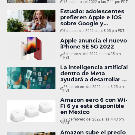
empresariales
15 de junio del 2022 a las 7:11 pm PDT
Estudio: adolescentes
prefieren Apple e iOS
sobre Google y
Android, por mucho
6 de abril del 2022 a las 8:05 pm PDT
Apple anuncia el nuevo
iPhone SE 5G 2022
8 de marzo del 2022 a las 4:35 pm
PST
La inteligencia artificial
dentro de Meta
ayudará a desarrollar el
Metaverso
23 de febrero del 2022 a las 3:25 pm
PST
Amazon eero 6 con Wi-
Fi 6 ya está disponible
en México
22 de febrero del 2022 a las 4:43 pm
PST
Amazon sube el precio