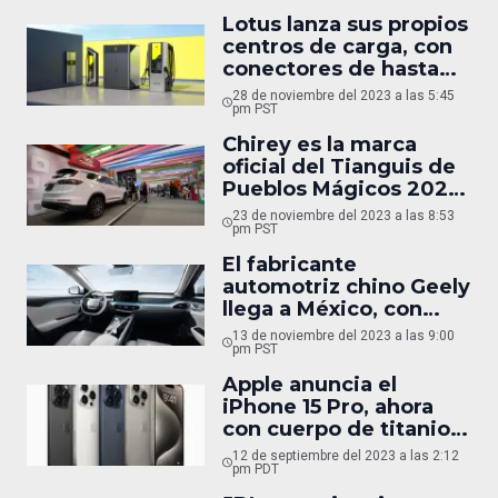
Lotus lanza sus propios
centros de carga, con
conectores de hasta
450 kW
28 de noviembre del 2023 a las 5:45
pm PST
Chirey es la marca
oficial del Tianguis de
Pueblos Mágicos 2023
en México
23 de noviembre del 2023 a las 8:53
pm PST
El fabricante
automotriz chino Geely
llega a México, con
camionetas desde
13 de noviembre del 2023 a las 9:00
$440,000 MXN
pm PST
Apple anuncia el
iPhone 15 Pro, ahora
con cuerpo de titanio,
poder gamer y un
12 de septiembre del 2023 a las 2:12
nuevo botón
pm PDT