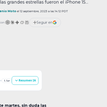
las grandes estrellas fueron el iPhone 15
 su hermano mayor iPhone Pro Max. A fin
entas, estos son los nuevos buques
enio Moto
el 12 septiembre, 2023 a las 14:12 PDT
nia de la marca y los que demuestran todo
 la […]
Seguir en
con:
Resumen IA
1.1x
▾
e martes, sin duda las