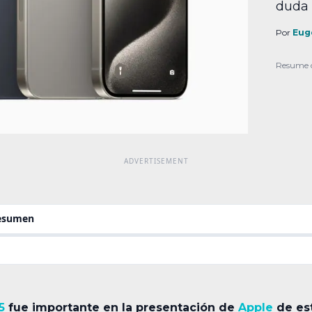
duda 
Pro y
de cu
Por
Eug
insig
lo que
Resume 
resumen
5
fue importante en la presentación de
Apple
de est