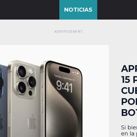
AP
15
CU
PO
BO
Si bi
en la