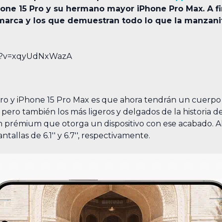
hone 15 Pro y su hermano mayor iPhone Pro Max. A fi
marca y los que demuestran todo lo que la manzanit
ch?v=xqyUdNxWazA
Pro y iPhone 15 Pro Max es que ahora tendrán un cuerpo d
pero también los más ligeros y delgados de la historia d
n prémium que otorga un dispositivo con ese acabado. A
allas de 6.1'' y 6.7'', respectivamente.