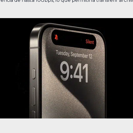
encia de hasta 10Gbps, lo que permitiría transferir archi