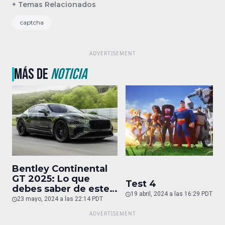
+ Temas Relacionados
captcha
MÁS DE
NOTICIA
Bentley Continental
GT 2025: Lo que
Test 4
debes saber de este
19 abril, 2024 a las 16:29 PDT
auto de superlujo
23 mayo, 2024 a las 22:14 PDT