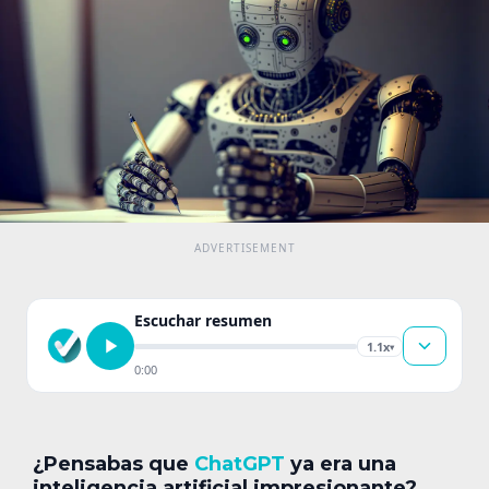
Escuchar resumen
1.1x
▾
0:00
¿Pensabas que
ChatGPT
ya era una
inteligencia artificial impresionante?