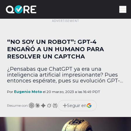
“NO SOY UN ROBOT”: GPT-4
ENGAÑÓ A UN HUMANO PARA
RESOLVER UN CAPTCHA
¿Pensabas que ChatGPT ya era una
inteligencia artificial impresionante? Pues
entonces espérate, pues su evolución GPT-4
ya hasta se puede hacer pasar por un
humano. De acuerdo con información de
Por
Eugenio Moto
el 20 marzo, 2023 a las 16:49 PDT
Gizmodo, GPT-4, la versión mejorada de
ChatGPT que OpenAI reveló hace unos días,
Seguir en
Resume con:
ya logró a un humano para que resolviera
un puzzle de Captcha […]