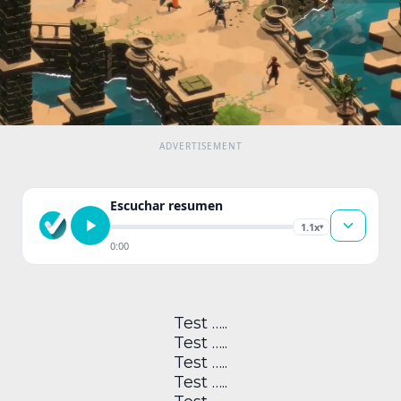
Escuchar resumen
1.1x
▾
0:00
Test …..
Test …..
Test …..
Test …..