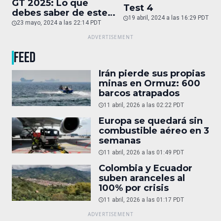
GT 2025: Lo que
Test 4
debes saber de este
19 abril, 2024 a las 16:29 PDT
auto de superlujo
23 mayo, 2024 a las 22:14 PDT
FEED
Irán pierde sus propias
minas en Ormuz: 600
barcos atrapados
11 abril, 2026 a las 02:22 PDT
Europa se quedará sin
combustible aéreo en 3
semanas
11 abril, 2026 a las 01:49 PDT
Colombia y Ecuador
suben aranceles al
100% por crisis
11 abril, 2026 a las 01:17 PDT