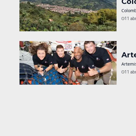
Col
Colomb
11 abr
Art
Artemis
11 abr