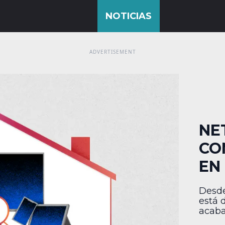
NE
CO
EN
Desde
está 
acaba
mundo