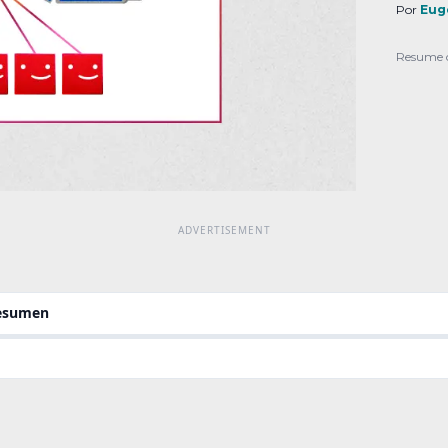
siste
Por
Eug
una p
nuevo
Resume 
resumen