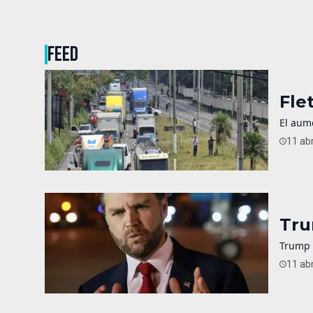
FEED
Fle
El aume
11 abr
Tru
Trump p
11 abr