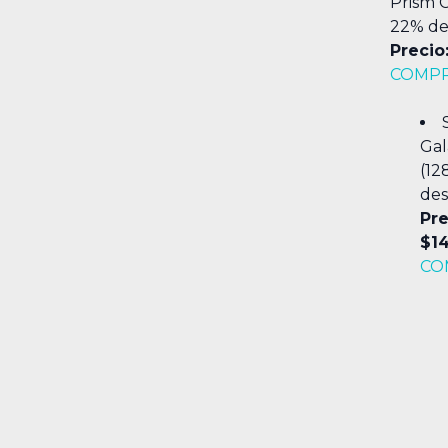
Prism C
22% de
Precio
COMPR
Gal
(12
des
Pre
$1
CO