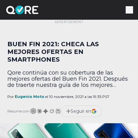
BUEN FIN 2021: CHECA LAS
MEJORES OFERTAS EN
SMARTPHONES
Qore continúa con su cobertura de las
mejores ofertas del Buen Fin 2021. Después
de traerte nuestra guía de los mejores
artículos para tu hogar inteligente, ahora
toca el turno a los smartphones. ¡Checa los
Por
Eugenio Moto
el 10 noviembre, 2021 a las 19:35 PST
descuentos! Ofertas bancarias Puedes
revisar nuestra guía completa de ofertas
Seguir en
Resume con:
bancarias haciendo clic en este enlace.
Ofertas generales • 10% […]