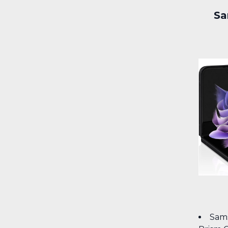
Sa
Sam