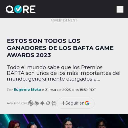
ESTOS SON TODOS LOS
GANADORES DE LOS BAFTA GAME
AWARDS 2023
Todo el mundo sabe que los Premios
BAFTA son unos de los más importantes del
mundo, generalmente otorgados a
películas. No obstante, desde hace un
tiempo tienen una variante enfocada en los
Por
Eugenio Moto
el 31 marzo, 2023 a las 18:59 PDT
videojuegos, los BAFTA Games Awards.
Hace unos años se llevó a cabo la
Seguir en
Resume con:
ceremonia 2023, por lo que aquí te dejamos
los ganadores. […]