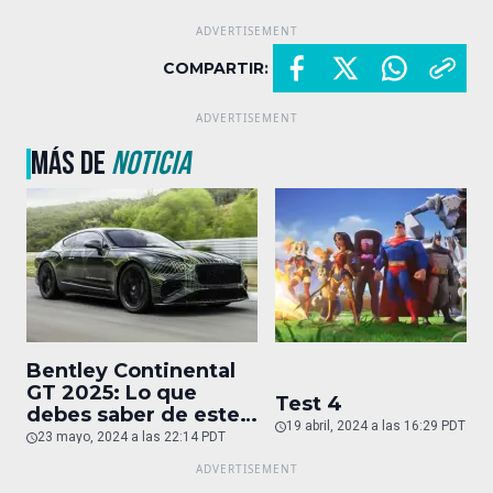
COMPARTIR:
MÁS DE
NOTICIA
Bentley Continental
GT 2025: Lo que
Test 4
debes saber de este
19 abril, 2024 a las 16:29 PDT
auto de superlujo
23 mayo, 2024 a las 22:14 PDT