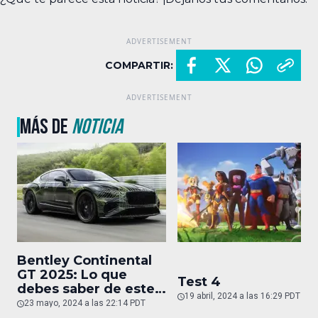
COMPARTIR:
MÁS DE
NOTICIA
Bentley Continental
GT 2025: Lo que
Test 4
debes saber de este
19 abril, 2024 a las 16:29 PDT
auto de superlujo
23 mayo, 2024 a las 22:14 PDT