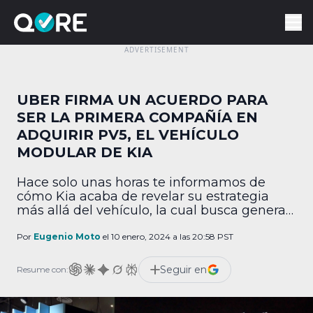
UBER FIRMA UN ACUERDO PARA
SER LA PRIMERA COMPAÑÍA EN
ADQUIRIR PV5, EL VEHÍCULO
MODULAR DE KIA
Hace solo unas horas te informamos de
cómo Kia acaba de revelar su estrategia
más allá del vehículo, la cual busca generar
soluciones de movilidad a futuro. La fase 1
de este plan consiste en producir un
Por
Eugenio Moto
el 10 enero, 2024 a las 20:58 PST
vehículo modular PV5, el cual ya tiene un
primer comprador: Uber. Uber y Kia
Seguir en
Resume con:
colaborarán en pos de […]