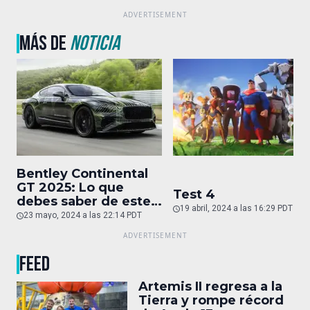
MÁS DE
NOTICIA
Bentley Continental
GT 2025: Lo que
Test 4
debes saber de este
19 abril, 2024 a las 16:29 PDT
auto de superlujo
23 mayo, 2024 a las 22:14 PDT
FEED
Artemis II regresa a la
Tierra y rompe récord