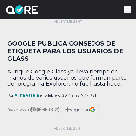
GOOGLE PUBLICA CONSEJOS DE
ETIQUETA PARA LOS USUARIOS DE
GLASS
Aunque Google Glass ya lleva tiempo en
manos de varios usuarios que forman parte
del programa Explorer, no fue hasta hace
poco que la compañía publicó una guía
respecto a qué hacer y qué no hacer con el
Por
Alina Varela
el 18 febrero, 2014 a las 17:47 PST
dispositivo. Entre las recomendaciones,
Google incita a los usuarios de Glass a
Seguir en
Resume con:
explorar sus alrededores, pues el […]