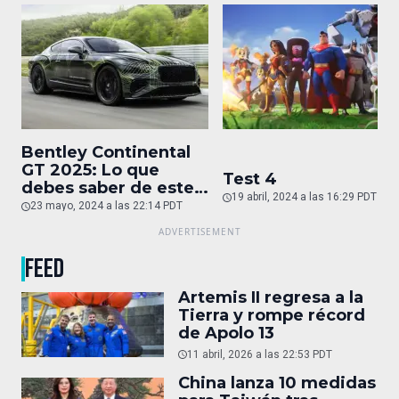
Bentley Continental
GT 2025: Lo que
Test 4
debes saber de este
19 abril, 2024 a las 16:29 PDT
auto de superlujo
23 mayo, 2024 a las 22:14 PDT
FEED
Artemis II regresa a la
Tierra y rompe récord
de Apolo 13
11 abril, 2026 a las 22:53 PDT
China lanza 10 medidas