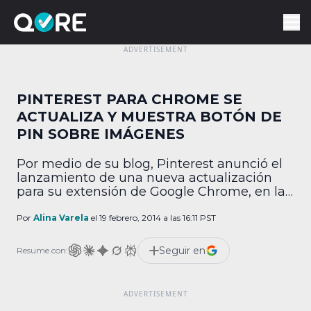
PINTEREST PARA CHROME SE
ACTUALIZA Y MUESTRA BOTÓN DE
PIN SOBRE IMÁGENES
Por medio de su blog, Pinterest anunció el
lanzamiento de una nueva actualización
para su extensión de Google Chrome, en la
que el botón para crear un Pin se mostrará
sobre una imagen cuando el usuario
Por
Alina Varela
el 19 febrero, 2014 a las 16:11 PST
posicione su mouse sobre ella. Si la imagen
está en un artículo o similar, la URL del
Seguir en
Resume con:
contenido se […]