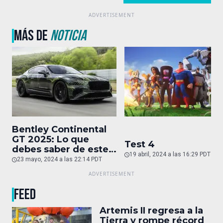
MÁS DE
NOTICIA
Bentley Continental
GT 2025: Lo que
Test 4
debes saber de este
19 abril, 2024 a las 16:29 PDT
auto de superlujo
23 mayo, 2024 a las 22:14 PDT
FEED
Artemis II regresa a la
Tierra y rompe récord