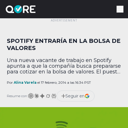
SPOTIFY ENTRARÍA EN LA BOLSA DE
VALORES
Una nueva vacante de trabajo en Spotify
apunta a que la compañía busca prepararse
para cotizar en la bolsa de valores. El puesto
de especialista de cobertura externa será
cubierto por alguien que posea experiencia
Por
Alina Varela
el 17 febrero, 2014 a las 16:34 PST
en distintos campos de finanzas y
administración para desarrollar diversas
Seguir en
Resume con:
actividades, entre ellas, ayudar a la
compañía a cumplir los […]