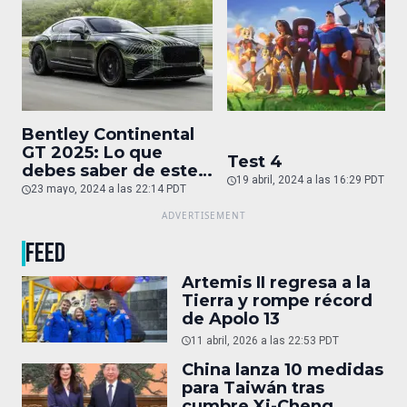
Bentley Continental
GT 2025: Lo que
Test 4
debes saber de este
19 abril, 2024 a las 16:29 PDT
auto de superlujo
23 mayo, 2024 a las 22:14 PDT
FEED
Artemis II regresa a la
Tierra y rompe récord
de Apolo 13
11 abril, 2026 a las 22:53 PDT
China lanza 10 medidas
para Taiwán tras
cumbre Xi-Cheng