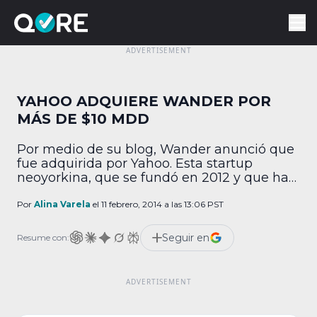
YAHOO ADQUIERE WANDER POR
MÁS DE $10 MDD
Por medio de su blog, Wander anunció que
fue adquirida por Yahoo. Esta startup
neoyorkina, que se fundó en 2012 y que ha
logrado recaudar $1.2 MDD en
financiamiento, ahora trabajará con la
Por
Alina Varela
el 11 febrero, 2014 a las 13:06 PST
división móvil y de productos emergentes
de la compañía. Por otra parte, se rumora
Seguir en
Resume con:
que la transacción se llevó a cabo por […]