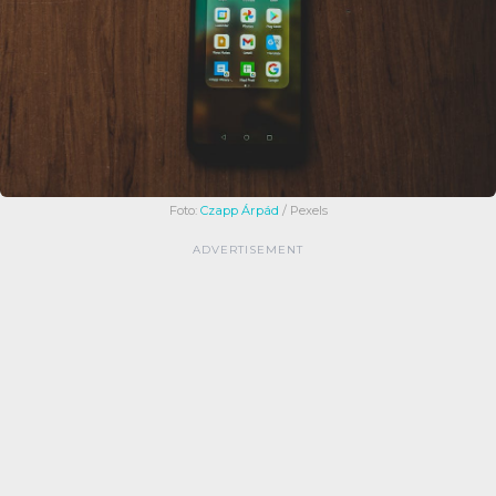
Foto:
Czapp Árpád
/ Pexels