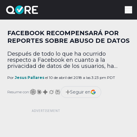
FACEBOOK RECOMPENSARÁ POR
REPORTES SOBRE ABUSO DE DATOS
Después de todo lo que ha ocurrido
respecto a Facebook en cuanto a la
privacidad de datos de los usuarios, ha
tomado medidas severas con plataformas
que usan la información obtenida para fines
Por
Jesus Pallares
el 10 de abril del 2018 a las 3:23 pm PDT
comerciales, es por eso que ahora plantea
una serie de recompensas para las personas
Seguir en
Resume con:
que reporten este tipo de acciones.
Facebook se […]