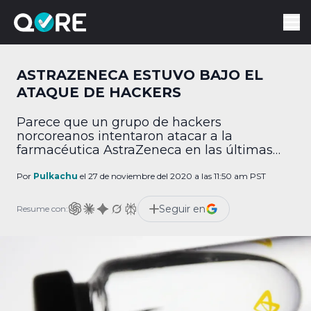
ASTRAZENECA ESTUVO BAJO EL
ATAQUE DE HACKERS
Parece que un grupo de hackers
norcoreanos intentaron atacar a la
farmacéutica AstraZeneca en las últimas
semanas, esto según información provista a
Reuters por un par de personas enteradas
Por
Pulkachu
el 27 de noviembre del 2020 a las 11:50 am PST
del caso. Los hackers se hicieron pasar por
reclutadores de talento en la popular
Seguir en
Resume con:
plataforma LinkedIn y a través de
WhatsApp para acercarse a empleados de
[…]