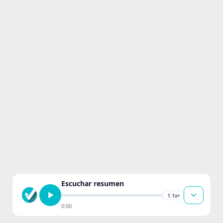
Escuchar resumen
1.1x
▾
0:00