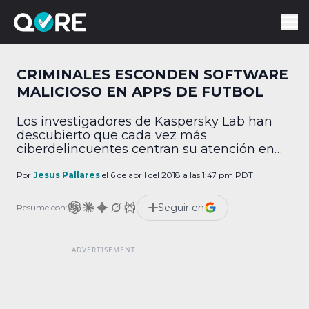
CRIMINALES ESCONDEN SOFTWARE
MALICIOSO EN APPS DE FUTBOL
Los investigadores de Kaspersky Lab han
descubierto que cada vez más
ciberdelincuentes centran su atención en
software malicioso que extrae
criptomonedas a expensas de los
Por
Jesus Pallares
el 6 de abril del 2018 a las 1:47 pm PDT
dispositivos móviles de los usuarios. Estos
criminales se vuelven cada vez más
Seguir en
Resume con:
codiciosos y ahora no solo usan malware,
sino también herramientas de riesgo,
ocultando propiedades de extracción de
datos […]