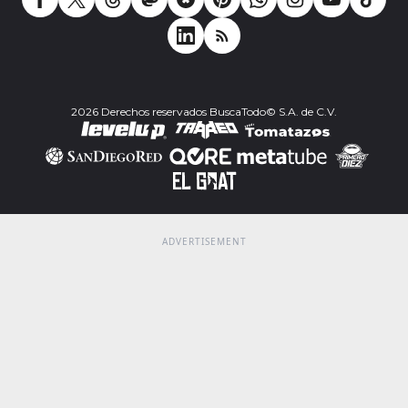
2026 Derechos reservados BuscaTodo© S.A. de C.V.