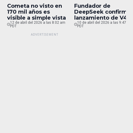
Cometa no visto en
Fundador de
170 mil años es
DeepSeek confirma
visible a simple vista
lanzamiento de V4
12 de abril del 2026 a las 8:02 am
para finales de abril
10 de abril del 2026 a las 9:47 pm
PDT
PDT