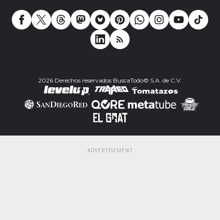
2026 Derechos reservados BuscaTodo© S.A. de C.V.