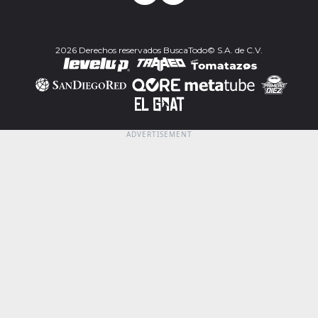
2026 Derechos reservados BuscaTodo© S.A. de C.V.