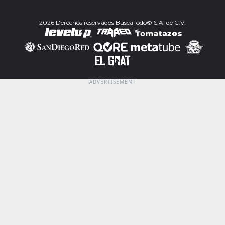
2026 Derechos reservados BuscaTodo© S.A. de C.V.