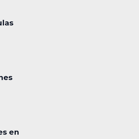
ulas
nes
es en