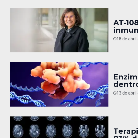
AT-108
inmun
18 de abril
Enzim
dentr
13 de abril
Terap