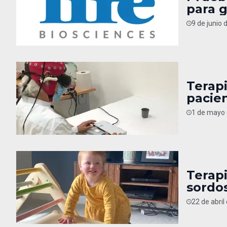
para 
9 de junio 
Terapi
pacie
1 de mayo 
Terap
sordo
22 de abril