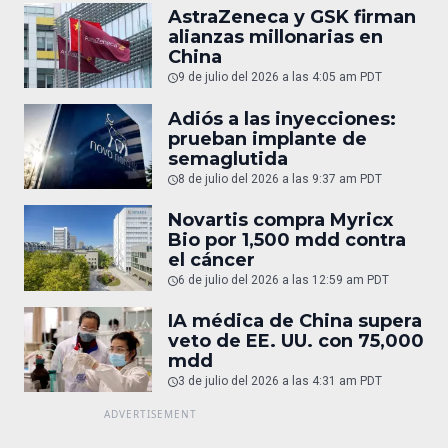
AstraZeneca y GSK firman
alianzas millonarias en
China
9 de julio del 2026 a las 4:05 am PDT
Adiós a las inyecciones:
prueban implante de
semaglutida
8 de julio del 2026 a las 9:37 am PDT
Novartis compra Myricx
Bio por 1,500 mdd contra
el cáncer
6 de julio del 2026 a las 12:59 am PDT
IA médica de China supera
veto de EE. UU. con 75,000
mdd
3 de julio del 2026 a las 4:31 am PDT