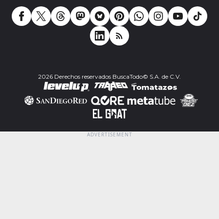
2026 Derechos reservados BuscaTodo© S.A. de C.V.