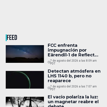
FEED
FCC enfrenta
impugnación por
Eärendil-1 de Reflect
Orbital
7 de agosto del 2026 a las 8:09 am
PDT
Detectan atmósfera en
LHS 1140 b, pero no
reaparece
7 de agosto del 2026 a las 7:07 am
PDT
El vacío polariza la luz:
un magnetar reabre el
debate