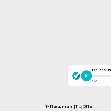
Escuchar 
0:00
✨︎ Resumen (TL;DR):