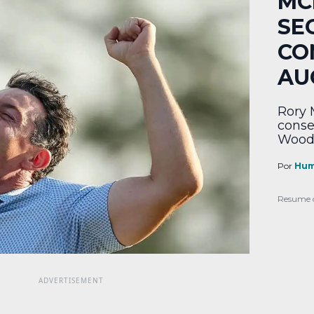
MC
SE
CO
AU
Rory 
conse
Woods
Por
Hum
Resume 