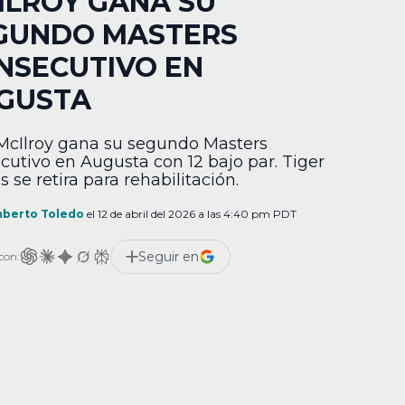
ILROY GANA SU
GUNDO MASTERS
NSECUTIVO EN
GUSTA
McIlroy gana su segundo Masters
cutivo en Augusta con 12 bajo par. Tiger
 se retira para rehabilitación.
berto Toledo
el 12 de abril del 2026 a las 4:40 pm PDT
Seguir en
con: