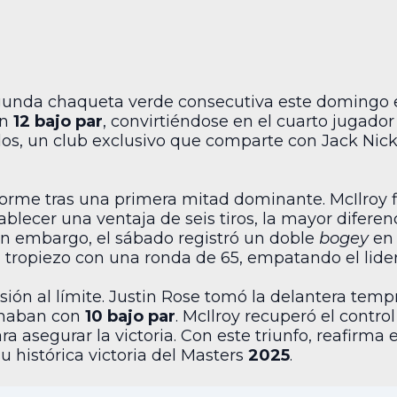
gunda chaqueta verde consecutiva este domingo e
on
12 bajo par
, convirtiéndose en el cuarto jugador
dos, un club exclusivo que comparte con Jack Nick
norme tras una primera mitad dominante. McIlroy f
blecer una ventaja de seis tiros, la mayor diferen
Sin embargo, el sábado registró un doble
bogey
en 
tropiezo con una ronda de 65, empatando el lide
sión al límite. Justin Rose tomó la delantera temp
chaban con
10 bajo par
. McIlroy recuperó el contro
a asegurar la victoria. Con este triunfo, reafirma el
 histórica victoria del Masters
2025
.