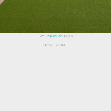
Foto:
Chiputt Golf
/ Pexels