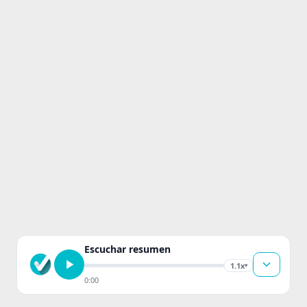
Escuchar resumen
1.1x
▾
0:00