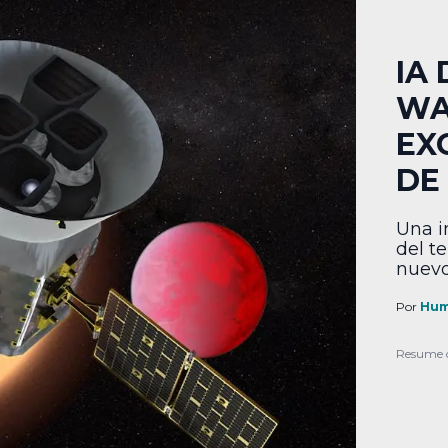
IA
WA
EX
DE
Una i
del t
nuevo
Por
Hum
Resume 