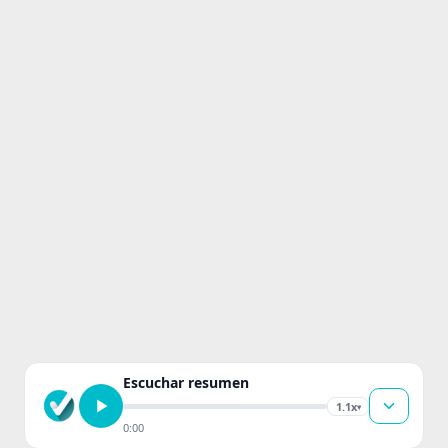
Escuchar resumen
1.1x
▾
0:00