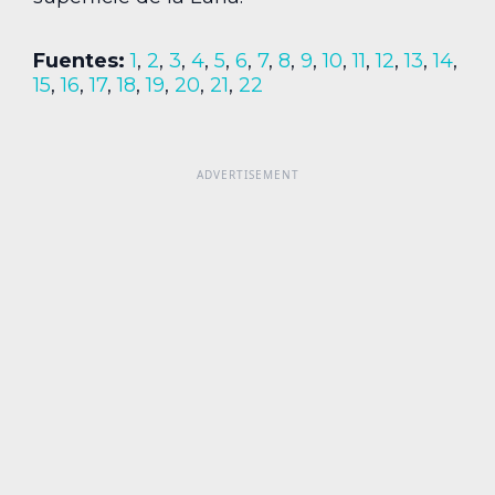
Fuentes:
1
,
2
,
3
,
4
,
5
,
6
,
7
,
8
,
9
,
10
,
11
,
12
,
13
,
14
,
15
,
16
,
17
,
18
,
19
,
20
,
21
,
22