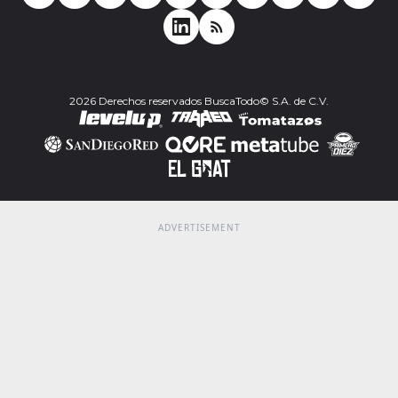
2026 Derechos reservados BuscaTodo© S.A. de C.V.