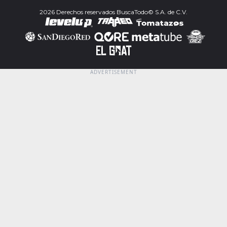
2026 Derechos reservados BuscaTodo© S.A. de C.V.