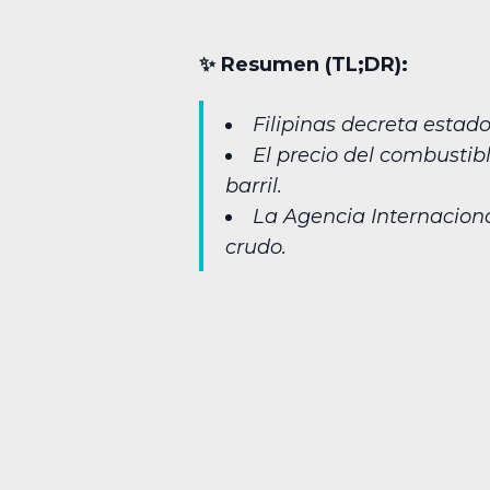
✨︎ Resumen (TL;DR):
Filipinas decreta estad
El precio del combustib
barril.
La Agencia Internaciona
crudo.