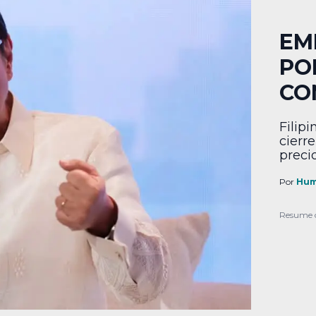
EM
PO
CO
Filip
cierr
preci
Por
Hum
Resume 