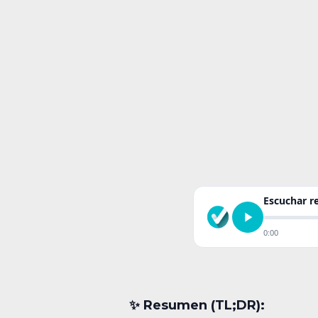
Escuchar 
0:00
✨︎ Resumen (TL;DR):