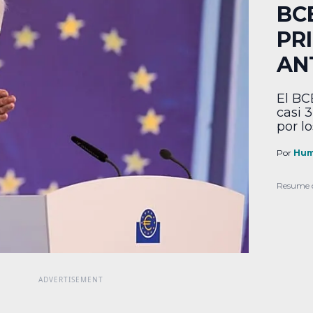
BC
PR
AN
El BC
casi 
por lo
Por
Hum
Resume 