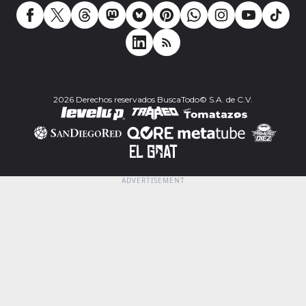
2026 Derechos reservados BuscaTodo© S.A. de C.V.