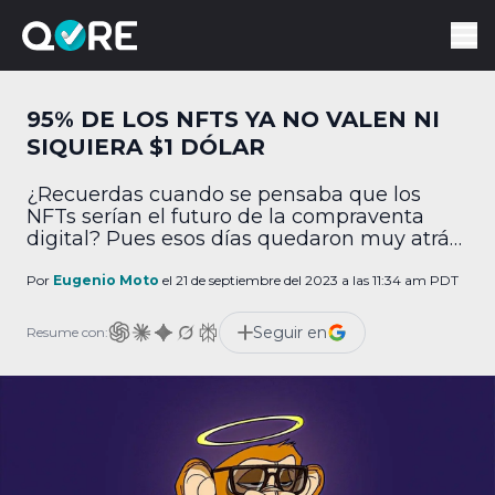
95% DE LOS NFTS YA NO VALEN NI
SIQUIERA $1 DÓLAR
¿Recuerdas cuando se pensaba que los
NFTs serían el futuro de la compraventa
digital? Pues esos días quedaron muy atrás:
prácticamente la totalidad de estos activos
ya no valen absolutamente nada. ¿Qué pasó
Por
Eugenio Moto
el 21 de septiembre del 2023 a las 11:34 am PDT
con los NFTs? La firma de análisis
DappGambl publicó una investigación
Seguir en
Resume con:
sobre el estado de los NFTs y los resultados
no son […]