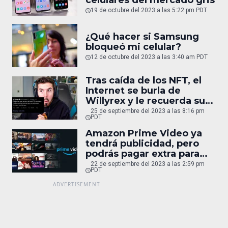
celulares del mercado gris
19 de octubre del 2023 a las 5:22 pm PDT
¿Qué hacer si Samsung
bloqueó mi celular?
12 de octubre del 2023 a las 3:40 am PDT
Tras caída de los NFT, el
Internet se burla de
Willyrex y le recuerda su
desafortunado
25 de septiembre del 2023 a las 8:16 pm
PDT
comentario
Amazon Prime Video ya
tendrá publicidad, pero
podrás pagar extra para
quitarla
22 de septiembre del 2023 a las 2:59 pm
PDT