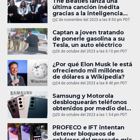
The Beatles lanza una
última canción inédita
gracias a la inteligencia
artificial; ¡escúchala!
2 de noviembre del 2023 a las 8:50 pm PDT
Captan a joven tratando
de ponerle gasolina a su
Tesla, un auto eléctrico
26 de octubre del 2023 a las 6:10 pm PDT
¿Por qué Elon Musk le está
ofreciendo mil millónes
de dólares a Wikipedia?
24 de octubre del 2023 a las 8:40 pm PDT
Samsung y Motorola
desbloquearán teléfonos
obtenidos por medio del
mercado gris en México
20 de octubre del 2023 a las 1:54 pm PDT
PROFECO e IFT intentan
detener bloqueos de