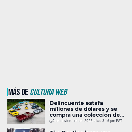
MÁS DE
CULTURA WEB
Delincuente estafa
millones de dólares y se
compra una colección de
240 autos de lujo
9 de noviembre del 2023 a las 3:16 pm PST