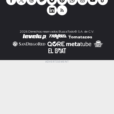
2026 Derechos reservados BuscaTodo© S.A. de C.V.