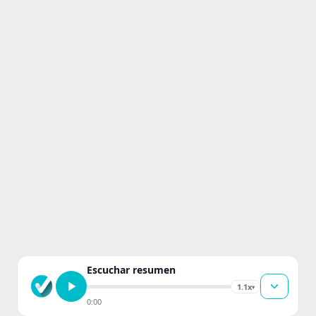
Escuchar resumen
1.1x
▾
0:00