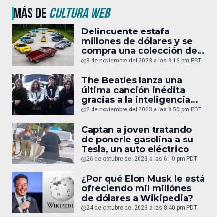
MÁS DE
CULTURA WEB
Delincuente estafa
millones de dólares y se
compra una colección de
240 autos de lujo
9 de noviembre del 2023 a las 3:16 pm PST
The Beatles lanza una
última canción inédita
gracias a la inteligencia
artificial; ¡escúchala!
2 de noviembre del 2023 a las 8:50 pm PDT
Captan a joven tratando
de ponerle gasolina a su
Tesla, un auto eléctrico
26 de octubre del 2023 a las 6:10 pm PDT
¿Por qué Elon Musk le está
ofreciendo mil millónes
de dólares a Wikipedia?
24 de octubre del 2023 a las 8:40 pm PDT