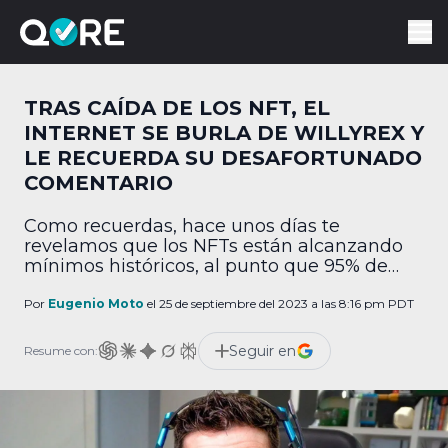
TRAS CAÍDA DE LOS NFT, EL
INTERNET SE BURLA DE WILLYREX Y
LE RECUERDA SU DESAFORTUNADO
COMENTARIO
Como recuerdas, hace unos días te
revelamos que los NFTs están alcanzando
mínimos históricos, al punto que 95% de
ellos ya podrían valer menos de $1
USD.Obviamente Internet no dejó pasar la
Por
Eugenio Moto
el 25 de septiembre del 2023 a las 8:16 pm PDT
oportunidad de burlarse de la situación,
pero especialmente los internautas
Seguir en
Resume con:
recordaron algunas palabras del streamer
español Willyrex… y no lo dejaron olvidar.
Verás, […]