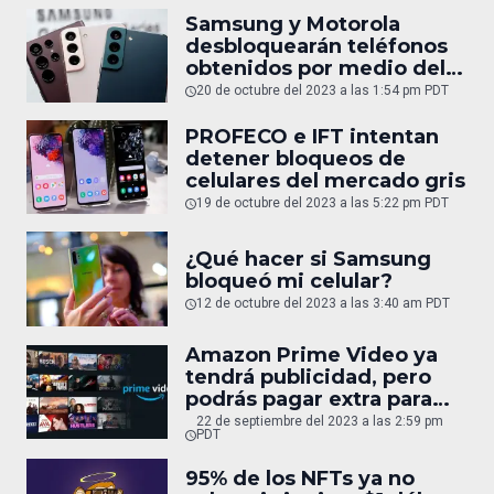
Samsung y Motorola
desbloquearán teléfonos
obtenidos por medio del
mercado gris en México
20 de octubre del 2023 a las 1:54 pm PDT
PROFECO e IFT intentan
detener bloqueos de
celulares del mercado gris
19 de octubre del 2023 a las 5:22 pm PDT
¿Qué hacer si Samsung
bloqueó mi celular?
12 de octubre del 2023 a las 3:40 am PDT
Amazon Prime Video ya
tendrá publicidad, pero
podrás pagar extra para
quitarla
22 de septiembre del 2023 a las 2:59 pm
PDT
95% de los NFTs ya no