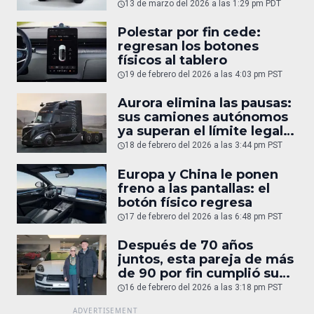
Tacoma
13 de marzo del 2026 a las 1:29 pm PDT
Polestar por fin cede:
regresan los botones
físicos al tablero
19 de febrero del 2026 a las 4:03 pm PST
Aurora elimina las pausas:
sus camiones autónomos
ya superan el límite legal
humano
18 de febrero del 2026 a las 3:44 pm PST
Europa y China le ponen
freno a las pantallas: el
botón físico regresa
17 de febrero del 2026 a las 6:48 pm PST
Después de 70 años
juntos, esta pareja de más
de 90 por fin cumplió su
sueño: un Porsche
16 de febrero del 2026 a las 3:18 pm PST