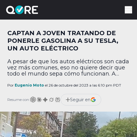
CAPTAN A JOVEN TRATANDO DE
PONERLE GASOLINA A SU TESLA,
UN AUTO ELÉCTRICO
A pesar de que los autos eléctricos son cada
vez más comunes, eso no quiere decir que
todo el mundo sepa cómo funcionan. A
algunas veces aún menos comunes, la
gente capta en video a estas personas,
Por
Eugenio Moto
el 26 de octubre del 2023 a las 6:10 pm PDT
aunque afortunadamente las ayudan
segundos después. ¿Dónde quedó el
Seguir en
Resume con:
tanque de gasolina? En X, la red social antes
[…]