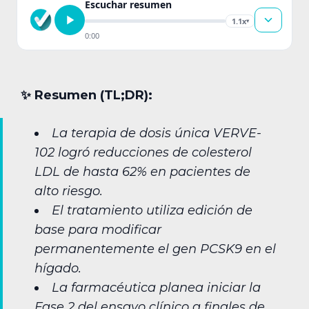
Escuchar resumen
1.1x
▾
0:00
✨︎ Resumen (TL;DR):
La terapia de dosis única VERVE-
102 logró reducciones de colesterol
LDL de hasta 62% en pacientes de
alto riesgo.
El tratamiento utiliza edición de
base para modificar
permanentemente el gen PCSK9 en el
hígado.
La farmacéutica planea iniciar la
Fase 2 del ensayo clínico a finales de