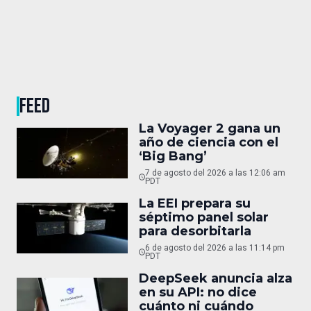
FEED
La Voyager 2 gana un
año de ciencia con el
‘Big Bang’
7 de agosto del 2026 a las 12:06 am
PDT
La EEI prepara su
séptimo panel solar
para desorbitarla
6 de agosto del 2026 a las 11:14 pm
PDT
DeepSeek anuncia alza
en su API: no dice
cuánto ni cuándo