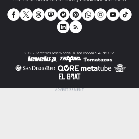
2026 Derechos reservados BuscaTodo© S.A. de C.V.