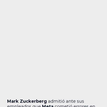
Mark Zuckerberg
admitió ante sus
empleados que
Meta
cometió errores en