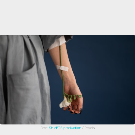
Foto:
SHVETS production
/ Pexels