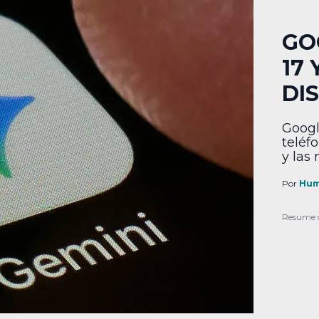
GO
17
DI
Googl
teléf
y las
Por
Hum
Resume 