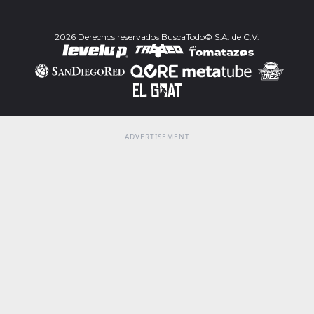
2026 Derechos reservados BuscaTodo© S.A. de C.V.