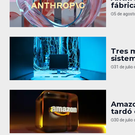
fábric
5 de agost
Tres 
sistem
31 de julio
Amazo
tardó
30 de julio