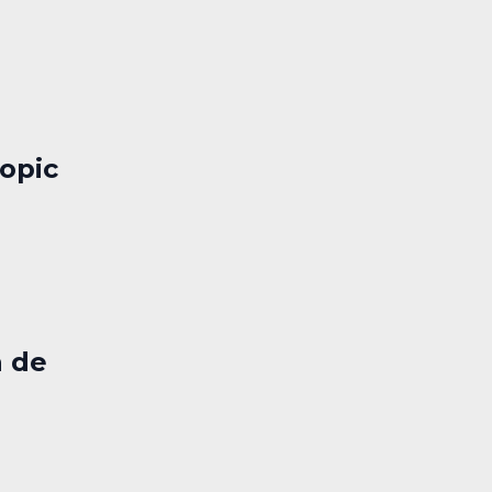
opic
a de