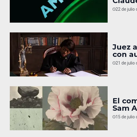
Claud
22 de julio
Juez 
con a
21 de julio
El com
Sam A
15 de julio