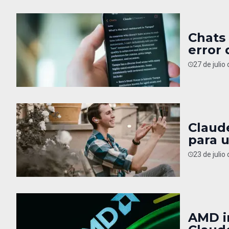
Chats
error 
27 de julio
Claud
para u
23 de julio
AMD i