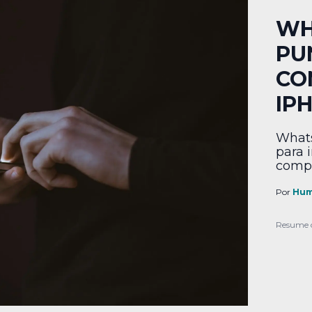
WH
PU
CO
IP
Whats
para 
compr
Por
Hum
Resume 