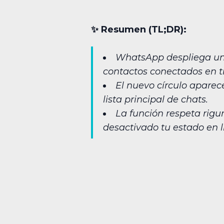
✨︎ Resumen (TL;DR):
WhatsApp despliega un i
contactos conectados en t
El nuevo círculo aparec
lista principal de chats.
La función respeta rigu
desactivado tu estado en l