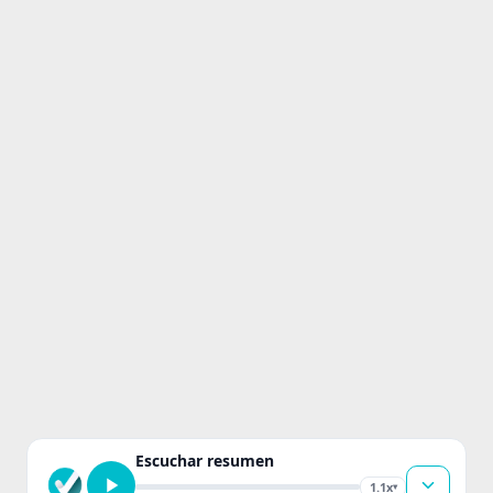
Escuchar resumen
1.1x
▾