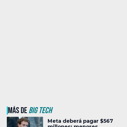
MÁS DE
BIG TECH
Meta deberá pagar $567
millones; menores