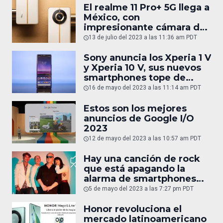
El realme 11 Pro+ 5G llega a
México, con
impresionante cámara de
200 MP
13 de julio del 2023 a las 11:36 am PDT
Sony anuncia los Xperia 1 V
y Xperia 10 V, sus nuevos
smartphones tope de
gama
16 de mayo del 2023 a las 11:14 am PDT
Estos son los mejores
anuncios de Google I/O
2023
12 de mayo del 2023 a las 10:57 am PDT
Hay una canción de rock
que está apagando la
alarma de smartphones
Android sin querer
5 de mayo del 2023 a las 7:27 pm PDT
Honor revoluciona el
mercado latinoamericano