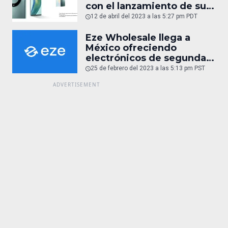
con el lanzamiento de sus
innovadores teléfonos
12 de abril del 2023 a las 5:27 pm PDT
plegables y cámaras
cinematográficas de alta
Eze Wholesale llega a
gama
México ofreciendo
electrónicos de segunda
mano y reacondicionados
25 de febrero del 2023 a las 5:13 pm PST
(entrevista)