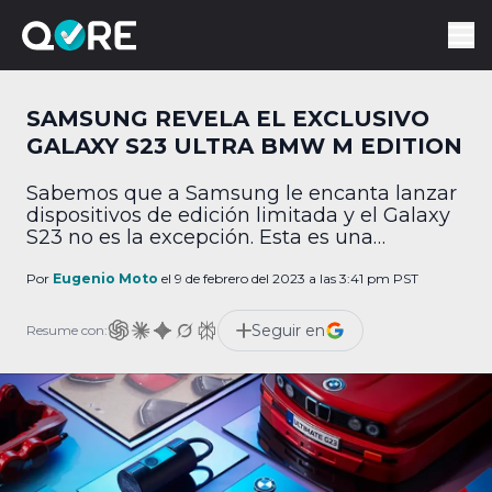
SAMSUNG REVELA EL EXCLUSIVO
GALAXY S23 ULTRA BMW M EDITION
Sabemos que a Samsung le encanta lanzar
dispositivos de edición limitada y el Galaxy
S23 no es la excepción. Esta es una
excelente noticia para los amantes de los
vehículos de alto perfil, pues en esta
Por
Eugenio Moto
el 9 de febrero del 2023 a las 3:41 pm PST
ocasión el celular especial es nada más y
nada menos que temático de BMW.
Seguir en
Resume con:
Samsung anunció el Galaxy S23 […]