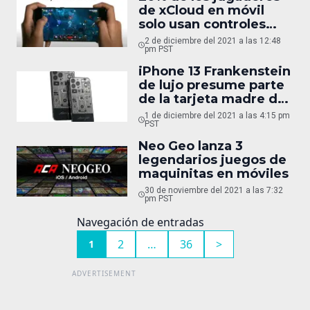
de xCloud en móvil
solo usan controles
táctiles
2 de diciembre del 2021 a las 12:48
pm PST
iPhone 13 Frankenstein
de lujo presume parte
de la tarjeta madre del
iPhone 2G
1 de diciembre del 2021 a las 4:15 pm
PST
Neo Geo lanza 3
legendarios juegos de
maquinitas en móviles
30 de noviembre del 2021 a las 7:32
pm PST
Navegación de entradas
2
…
36
>
1