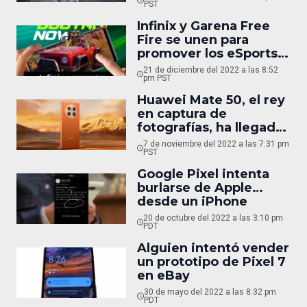
Mobility, llega a México
PST
Infinix y Garena Free
Fire se unen para
promover los eSports
en México
21 de diciembre del 2022 a las 8:52
pm PST
Huawei Mate 50, el rey
en captura de
fotografías, ha llegado
a México
7 de noviembre del 2022 a las 7:31 pm
PST
Google Pixel intenta
burlarse de Apple…
desde un iPhone
20 de octubre del 2022 a las 3:10 pm
PDT
Alguien intentó vender
un prototipo de Pixel 7
en eBay
30 de mayo del 2022 a las 8:32 pm
PDT