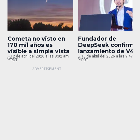
Cometa no visto en
Fundador de
170 mil años es
DeepSeek confirma
visible a simple vista
lanzamiento de V4
12 de abril del 2026 a las 8:02 am
para finales de abril
10 de abril del 2026 a las 9:47 pm
PDT
PDT