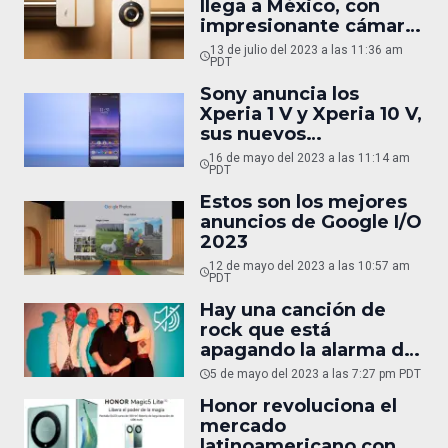
llega a México, con
impresionante cámara
de 200 MP
13 de julio del 2023 a las 11:36 am
PDT
Sony anuncia los
Xperia 1 V y Xperia 10 V,
sus nuevos
smartphones tope de
16 de mayo del 2023 a las 11:14 am
gama
PDT
Estos son los mejores
anuncios de Google I/O
2023
12 de mayo del 2023 a las 10:57 am
PDT
Hay una canción de
rock que está
apagando la alarma de
smartphones Android
5 de mayo del 2023 a las 7:27 pm PDT
sin querer
Honor revoluciona el
mercado
latinoamericano con el