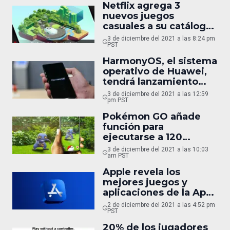
Netflix agrega 3
nuevos juegos
casuales a su catálogo
para móviles
3 de diciembre del 2021 a las 8:24 pm
PST
HarmonyOS, el sistema
operativo de Huawei,
tendrá lanzamiento
mundial en 2022
3 de diciembre del 2021 a las 12:59
pm PST
Pokémon GO añade
función para
ejecutarse a 120
cuadros por segundo
3 de diciembre del 2021 a las 10:03
am PST
Apple revela los
mejores juegos y
aplicaciones de la App
Store en 2021
2 de diciembre del 2021 a las 4:52 pm
PST
20% de los jugadores