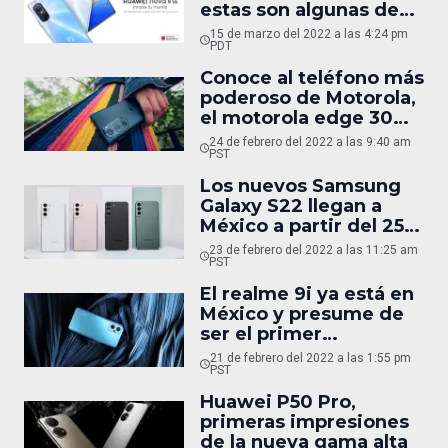
estas son algunas de
sus características
15 de marzo del 2022 a las 4:24 pm
PDT
Conoce al teléfono más
poderoso de Motorola,
el motorola edge 30
pro
24 de febrero del 2022 a las 9:40 am
PST
Los nuevos Samsung
Galaxy S22 llegan a
México a partir del 25
de febrero en preventa
23 de febrero del 2022 a las 11:25 am
PST
El realme 9i ya está en
México y presume de
ser el primer
smartphone con el
21 de febrero del 2022 a las 1:55 pm
chipset Snapdragon
PST
680 de 6 nanómetros
Huawei P50 Pro,
primeras impresiones
de la nueva gama alta