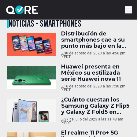
NOTICIAS - SMARTPHONES
Distribución de
smartphones cae a su
punto más bajo en la
última década
30 de agosto del 2023 a las 4:56 pm
PDT
Huawei presenta en
México su estilizada
serie Huawei nova 11
16 de agosto del 2023 a las 7:30 pm
PDT
¿Cuánto cuestan los
Samsung Galaxy Z Flip5
y Galaxy Z Fold5 en
México?
27 de julio del 2023 a las 11:48 am
PDT
El realme 11 Pro+ 5G