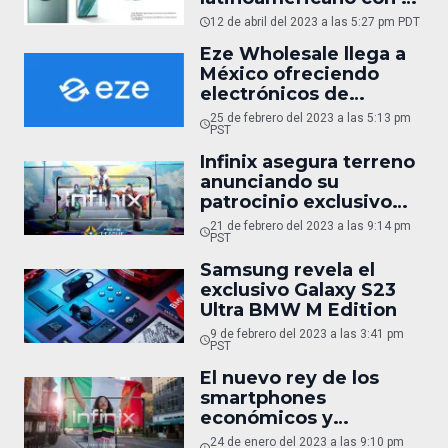
lanzamiento de sus
12 de abril del 2023 a las 5:27 pm PDT
innovadores teléfonos
Eze Wholesale llega a
plegables y cámaras
México ofreciendo
cinematográficas de
electrónicos de
alta gama
segunda mano y
25 de febrero del 2023 a las 5:13 pm
reacondicionados
PST
(entrevista)
Infinix asegura terreno
anunciando su
patrocinio exclusivo
con la Free Fire League
21 de febrero del 2023 a las 9:14 pm
para Latinoamérica
PST
Samsung revela el
exclusivo Galaxy S23
Ultra BMW M Edition
9 de febrero del 2023 a las 3:41 pm
PST
El nuevo rey de los
smartphones
económicos y
poderosos, Infinix
24 de enero del 2023 a las 9:10 pm