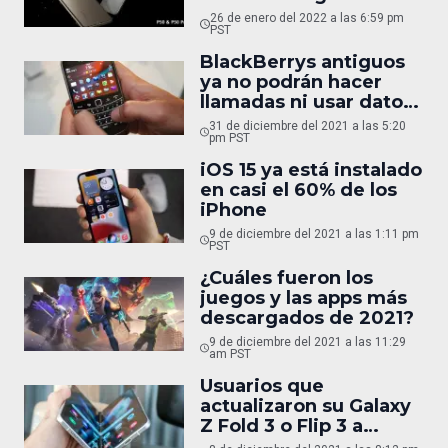
26 de enero del 2022 a las 6:59 pm
PST
BlackBerrys antiguos
ya no podrán hacer
llamadas ni usar datos
en 2022
31 de diciembre del 2021 a las 5:20
pm PST
iOS 15 ya está instalado
en casi el 60% de los
iPhone
9 de diciembre del 2021 a las 1:11 pm
PST
¿Cuáles fueron los
juegos y las apps más
descargados de 2021?
9 de diciembre del 2021 a las 11:29
am PST
Usuarios que
actualizaron su Galaxy
Z Fold 3 o Flip 3 a
Android 12 reportan