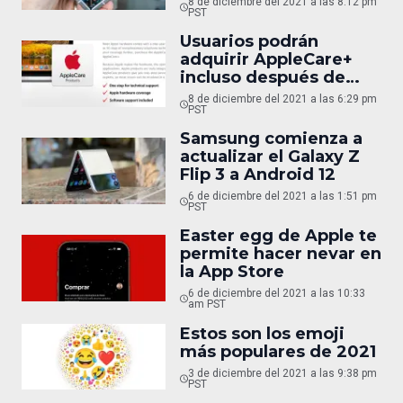
8 de diciembre del 2021 a las 8:12 pm
fallos graves
PST
Usuarios podrán
adquirir AppleCare+
incluso después de
reparar sus
8 de diciembre del 2021 a las 6:29 pm
dispositivos
PST
Samsung comienza a
actualizar el Galaxy Z
Flip 3 a Android 12
6 de diciembre del 2021 a las 1:51 pm
PST
Easter egg de Apple te
permite hacer nevar en
la App Store
6 de diciembre del 2021 a las 10:33
am PST
Estos son los emoji
más populares de 2021
3 de diciembre del 2021 a las 9:38 pm
PST