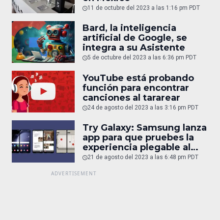
11 de octubre del 2023 a las 1:16 pm PDT
Bard, la inteligencia
artificial de Google, se
integra a su Asistente
5 de octubre del 2023 a las 6:36 pm PDT
YouTube está probando
función para encontrar
canciones al tararear
24 de agosto del 2023 a las 3:16 pm PDT
Try Galaxy: Samsung lanza
app para que pruebes la
experiencia plegable al
juntar 2 iPhone
21 de agosto del 2023 a las 6:48 pm PDT