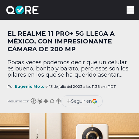
EL REALME 11 PRO+ 5G LLEGA A
MÉXICO, CON IMPRESIONANTE
CÁMARA DE 200 MP
Pocas veces podemos decir que un celular
es bueno, bonito y barato, pero esos son los
pilares en los que se ha querido asentar
realme. Por eso, la compañía china acaba
de anunciar su nuevo buque insignia
Por
Eugenio Moto
el 13 de julio del 2023 a las 11:36 am PDT
realme 11 Pro+ 5G en México, que ya está
disponible, a un gran precio, y aún más
Seguir en
Resume con:
grandes […]