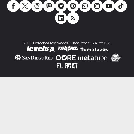
2026 Derechos reservados BuscaTodo© S.A. de C.V.