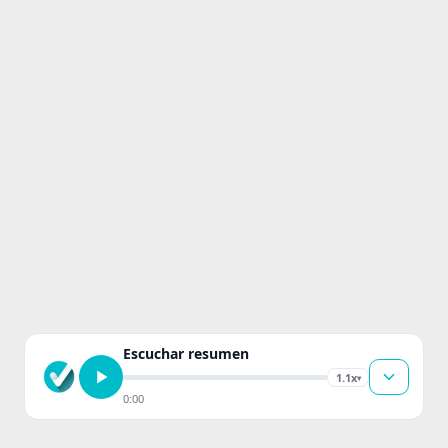
Escuchar resumen
1.1x
▾
0:00