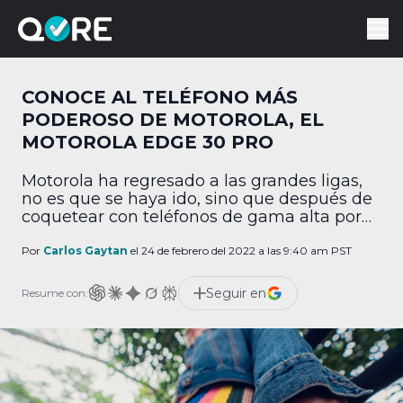
CONOCE AL TELÉFONO MÁS
PODEROSO DE MOTOROLA, EL
MOTOROLA EDGE 30 PRO
Motorola ha regresado a las grandes ligas,
no es que se haya ido, sino que después de
coquetear con teléfonos de gama alta por
un par de años, hoy lanzan
descaradamente el que presumen es su
Por
Carlos Gaytan
el 24 de febrero del 2022 a las 9:40 am PST
teléfono más poderoso para la marca, se
trata del motorola edge 30 pro. Desempeño
Seguir en
Resume con:
premium El nuevo motorola edge […]