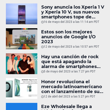
Sony anuncia los Xperia 1 V
y Xperia 10 V, sus nuevos
smartphones tope de
gama
16 de mayo del 2023 a las 11:14 am PDT
Estos son los mejores
anuncios de Google I/O
2023
12 de mayo del 2023 a las 10:57 am PDT
Hay una canción de rock
que está apagando la
alarma de smartphones
Android sin querer
5 de mayo del 2023 a las 7:27 pm PDT
Honor revoluciona el
mercado latinoamericano
con el lanzamiento de sus
innovadores teléfonos
12 de abril del 2023 a las 5:27 pm PDT
plegables y cámaras
cinematográficas de alta
Eze Wholesale llega a