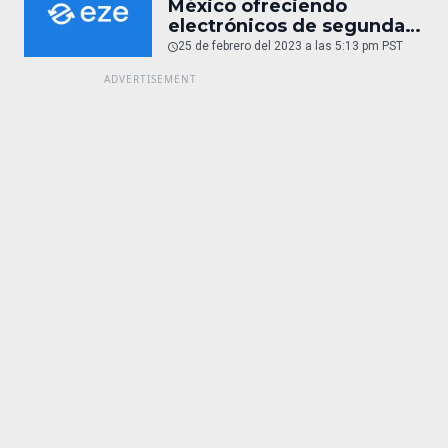
gama
México ofreciendo
electrónicos de segunda
mano y reacondicionados
25 de febrero del 2023 a las 5:13 pm PST
(entrevista)