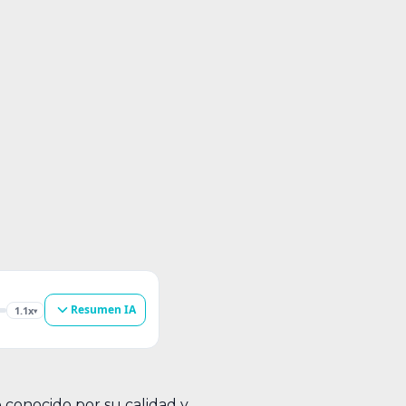
Resumen IA
1.1x
▾
e conocido por su calidad y