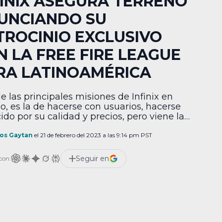
FINIX ASEGURA TERRENO
UNCIANDO SU
TROCINIO EXCLUSIVO
N LA FREE FIRE LEAGUE
RA LATINOAMÉRICA
e las principales misiones de Infinix en
o, es la de hacerse con usuarios, hacerse
ido por su calidad y precios, pero viene la
nta del millón, ¿cómo lo hará dentro de un
do tan peleado? Pues una de las maneras
los Gaytan
el 21 de febrero del 2023 a las 9:14 pm PST
icadas, pero muy efectiva, es la de llegar
rocinar un evento tan […]
Seguir en
con: