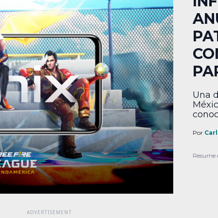
IN
AN
PA
CO
PA
Una d
Méxic
conoc
pregu
merca
Por
Car
compl
a pat
Resume 