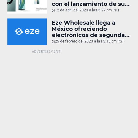
con el lanzamiento de sus
innovadores teléfonos
12 de abril del 2023 a las 5:27 pm PDT
plegables y cámaras
cinematográficas de alta
Eze Wholesale llega a
gama
México ofreciendo
electrónicos de segunda
mano y reacondicionados
25 de febrero del 2023 a las 5:13 pm PST
(entrevista)