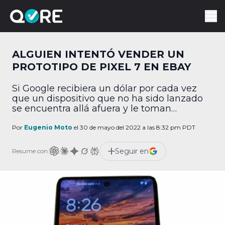
ALGUIEN INTENTÓ VENDER UN
PROTOTIPO DE PIXEL 7 EN EBAY
Si Google recibiera un dólar por cada vez
que un dispositivo que no ha sido lanzado
se encuentra allá afuera y le toman
fotografías, tendría 2 dólares. Lo cual no es
mucho, pero es curioso que sucediera 2
Por
Eugenio Moto
el 30 de mayo del 2022 a las 8:32 pm PDT
veces. Hace unas semanas pasó con el Pixel
Watch y hoy con el Pixel 7, y al […]
Seguir en
Resume con: