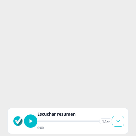
Escuchar resumen
1.1x
▾
0:00