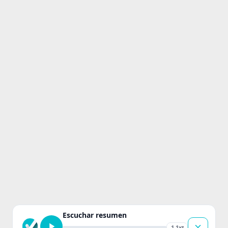
Escuchar resumen
1.1x
▾